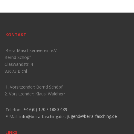
KONTAKT
Beira Maschkeraverein e.V.
Bernd Schöpf
Glaswandstr. 4
83673 Bichl
1. Vorsitzender: Bernd Schöpf
2. Vorsitzender: Klausi Waldherr
Telefon:
+49 (0) 170 / 1880 489
E-Mail:
info@beira-fasching.de
,
jugend@beira-fasching.de
LINKS