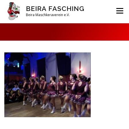
Zum
BEIRA FASCHING
Inhalt
Menü
springen
Beira Maschkeraverein e.V.
DAHOAM
SAISON 2026
HABERFELDTREIBEN
VEREIN
ARCHIV