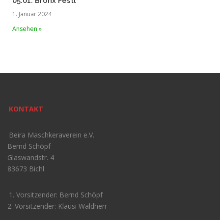
05.01. Bronx Festl
1. Januar 2024
Ansehen »
KONTAKT
Beira Maschkeraverein e.V.
Bernd Schöpf
Glaswandstr. 4
83673 Bichl
1. Vorsitzender: Bernd Schöpf
2. Vorsitzender: Klausi Waldherr