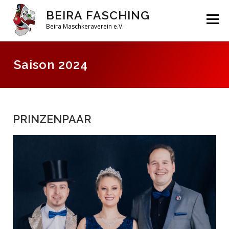
BEIRA FASCHING
Menü
Beira Maschkeraverein e.V.
DAHOAM
SAISON 2026
HABERFELDTREIBEN
Saison 2024
VEREIN
ARCHIV
PRINZENPAAR