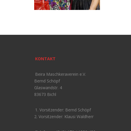
KONTAKT
Beira Maschkeraverein e.V.
Bernd Schöpf
Glaswandstr. 4
83673 Bichl
1. Vorsitzender: Bernd Schöpf
2. Vorsitzender: Klausi Waldherr