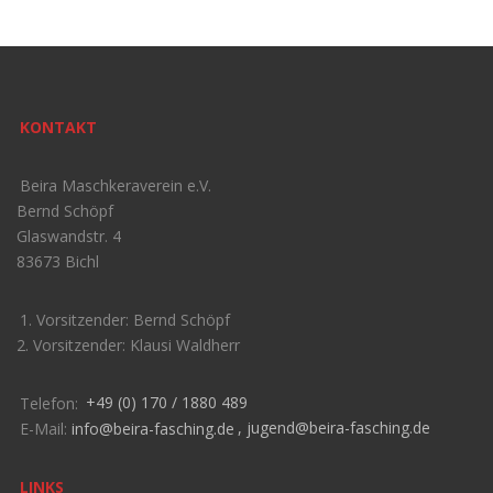
KONTAKT
Beira Maschkeraverein e.V.
Bernd Schöpf
Glaswandstr. 4
83673 Bichl
1. Vorsitzender: Bernd Schöpf
2. Vorsitzender: Klausi Waldherr
Telefon:
+49 (0) 170 / 1880 489
E-Mail:
info@beira-fasching.de
,
jugend@beira-fasching.de
LINKS