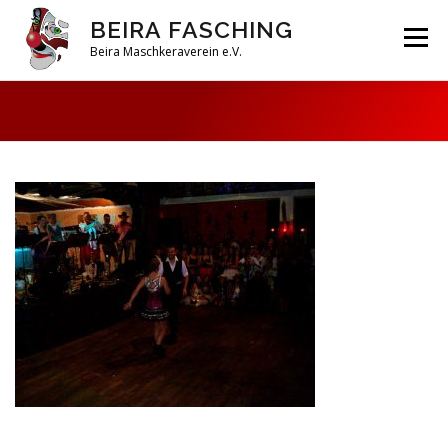
Zum
BEIRA FASCHING
Inhalt
Menü
springen
Beira Maschkeraverein e.V.
DAHOAM
SAISON 2026
HABERFELDTREIBEN
VEREIN
ARCHIV