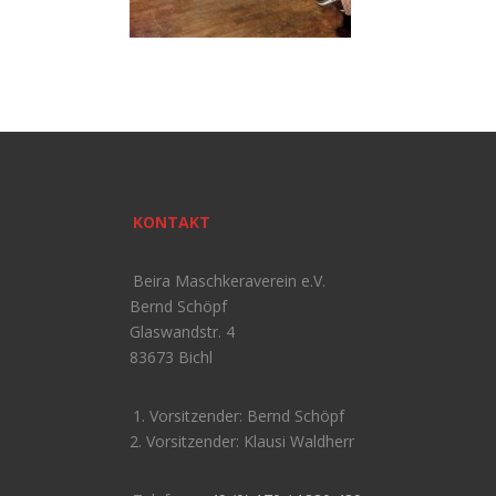
KONTAKT
Beira Maschkeraverein e.V.
Bernd Schöpf
Glaswandstr. 4
83673 Bichl
1. Vorsitzender: Bernd Schöpf
2. Vorsitzender: Klausi Waldherr