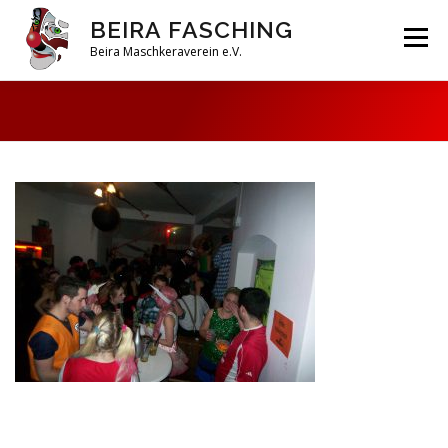
Zum
BEIRA FASCHING
Inhalt
Menü
springen
Beira Maschkeraverein e.V.
DAHOAM
SAISON 2026
HABERFELDTREIBEN
VEREIN
ARCHIV