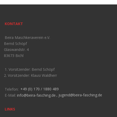
KONTAKT
Beira Maschkeraverein e.V.
Bernd Schöpf
Glaswandstr. 4
83673 Bichl
1. Vorsitzender: Bernd Schöpf
2. Vorsitzender: Klausi Waldherr
Telefon:
+49 (0) 170 / 1880 489
E-Mail:
info@beira-fasching.de
,
jugend@beira-fasching.de
LINKS