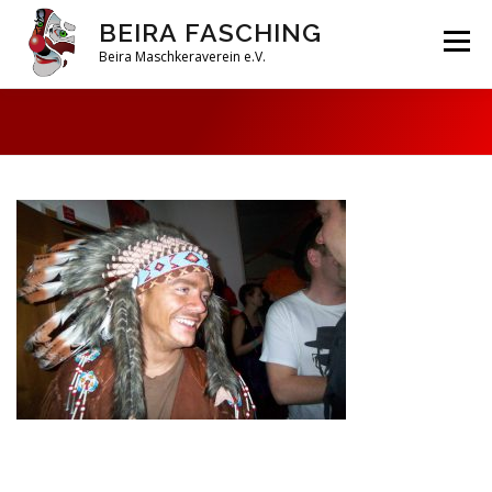
Zum
BEIRA FASCHING
Inhalt
Menü
springen
Beira Maschkeraverein e.V.
DAHOAM
SAISON 2026
HABERFELDTREIBEN
VEREIN
ARCHIV