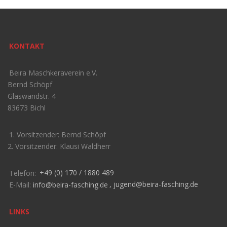
KONTAKT
Beira Maschkeraverein e.V.
Bernd Schöpf
Glaswandstr. 4
83673 Bichl
1. Vorsitzender: Bernd Schöpf
2. Vorsitzender: Klausi Waldherr
Telefon:
+49 (0) 170 / 1880 489
E-Mail:
info@beira-fasching.de
,
jugend@beira-fasching.de
LINKS