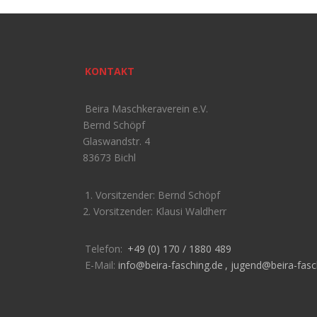
KONTAKT
Beira Maschkeraverein e.V.
Bernd Schöpf
Glaswandstr. 4
83673 Bichl
1. Vorsitzender: Bernd Schöpf
2. Vorsitzender: Klausi Waldherr
Telefon:
+49 (0) 170 / 1880 489
E-Mail:
info@beira-fasching.de
,
jugend@beira-fasc