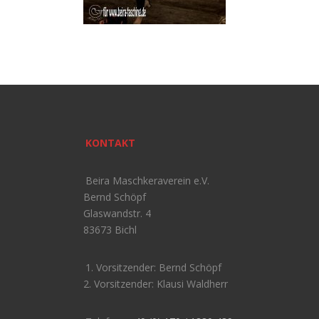
KONTAKT
Beira Maschkeraverein e.V.
Bernd Schöpf
Glaswandstr. 4
83673 Bichl
1. Vorsitzender: Bernd Schöpf
2. Vorsitzender: Klausi Waldherr