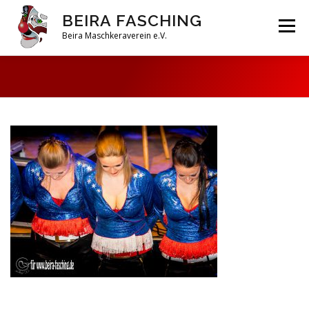
Zum
BEIRA FASCHING
Inhalt
Menü
springen
Beira Maschkeraverein e.V.
DAHOAM
SAISON 2026
HABERFELDTREIBEN
VEREIN
ARCHIV