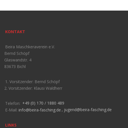
KONTAKT
Beira Maschkeraverein e.V.
Bernd Schöpf
Glaswandstr. 4
83673 Bichl
1. Vorsitzender: Bernd Schöpf
2. Vorsitzender: Klausi Waldherr
Telefon:
+49 (0) 170 / 1880 489
E-Mail:
info@beira-fasching.de
,
jugend@beira-fasching.de
LINKS