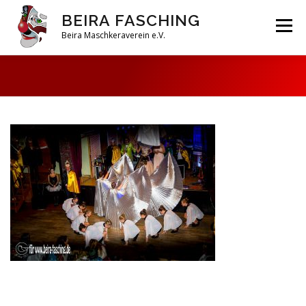
Zum
BEIRA FASCHING
Inhalt
Menü
springen
Beira Maschkeraverein e.V.
DAHOAM
SAISON 2026
HABERFELDTREIBEN
VEREIN
ARCHIV