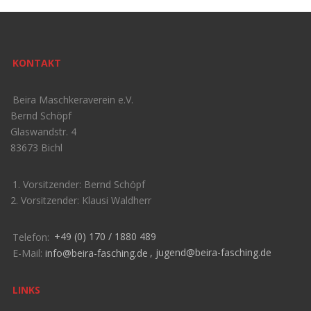
KONTAKT
Beira Maschkeraverein e.V.
Bernd Schöpf
Glaswandstr. 4
83673 Bichl
1. Vorsitzender: Bernd Schöpf
2. Vorsitzender: Klausi Waldherr
Telefon:
+49 (0) 170 / 1880 489
E-Mail:
info@beira-fasching.de
,
jugend@beira-fasching.de
LINKS