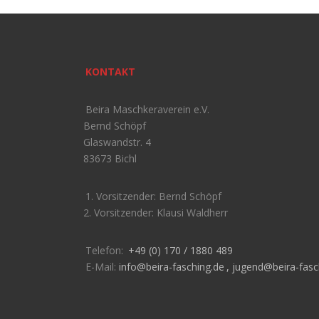
KONTAKT
Beira Maschkeraverein e.V.
Bernd Schöpf
Glaswandstr. 4
83673 Bichl
1. Vorsitzender: Bernd Schöpf
2. Vorsitzender: Klausi Waldherr
Telefon:
+49 (0) 170 / 1880 489
E-Mail:
info@beira-fasching.de
,
jugend@beira-fasc