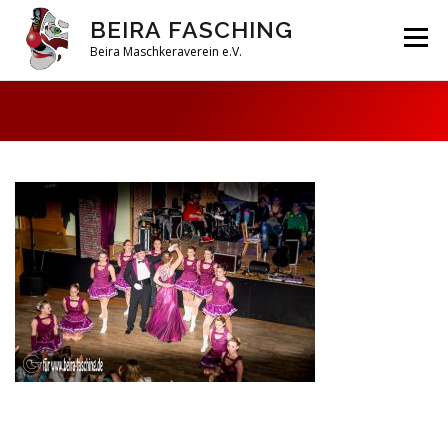
Zum
BEIRA FASCHING
Inhalt
Menü
springen
Beira Maschkeraverein e.V.
DAHOAM
SAISON 2026
HABERFELDTREIBEN
VEREIN
ARCHIV