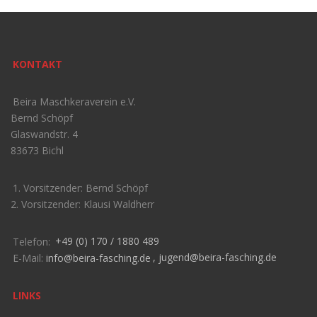
KONTAKT
Beira Maschkeraverein e.V.
Bernd Schöpf
Glaswandstr. 4
83673 Bichl
1. Vorsitzender: Bernd Schöpf
2. Vorsitzender: Klausi Waldherr
Telefon:
+49 (0) 170 / 1880 489
E-Mail:
info@beira-fasching.de
,
jugend@beira-fasching.de
LINKS