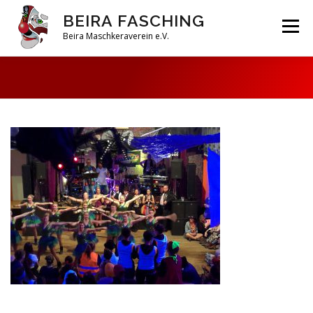
Zum
BEIRA FASCHING
Inhalt
Menü
springen
Beira Maschkeraverein e.V.
DAHOAM
SAISON 2026
HABERFELDTREIBEN
VEREIN
ARCHIV