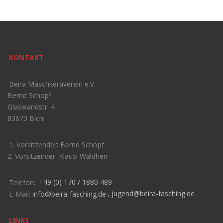
KONTAKT
Beira Maschkeraverein e.V.
Bernd Schöpf
Glaswandstr. 4
83673 Bichl
1. Vorsitzender: Bernd Schöpf
2. Vorsitzender: Klausi Waldherr
Telefon:
+49 (0) 170 / 1880 489
E-Mail:
info@beira-fasching.de
,
jugend@beira-fasching.de
LINKS