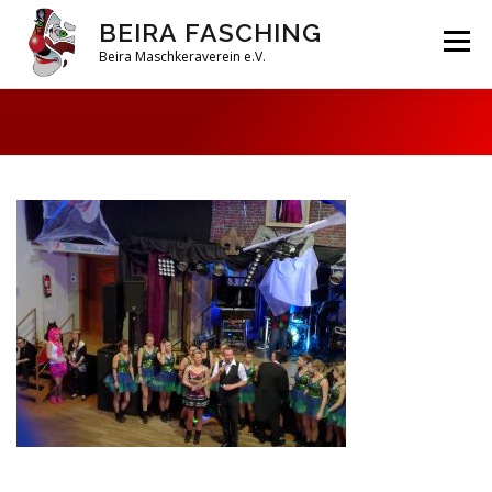
Zum
BEIRA FASCHING
Inhalt
Menü
springen
Beira Maschkeraverein e.V.
DAHOAM
SAISON 2026
HABERFELDTREIBEN
VEREIN
ARCHIV