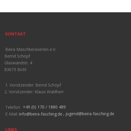
KONTAKT
Beira Maschkeraverein e.V.
Bernd Schöpf
Glaswandstr. 4
83673 Bichl
1. Vorsitzender: Bernd Schöpf
2. Vorsitzender: Klausi Waldherr
Telefon:
+49 (0) 170 / 1880 489
E-Mail:
info@beira-fasching.de
,
jugend@beira-fasching.de
LINKS