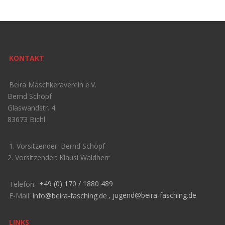
KONTAKT
Beira Maschkeraverein e.V.
Bernd Schöpf
Glaswandstr. 4
83673 Bichl
1. Vorsitzender: Bernd Schöpf
2. Vorsitzender: Klausi Waldherr
Telefon:
+49 (0) 170 / 1880 489
E-Mail:
info@beira-fasching.de
,
jugend@beira-fasching.de
LINKS