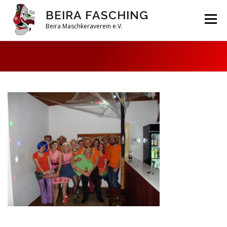
Zum
BEIRA FASCHING
Inhalt
Menü
springen
Beira Maschkeraverein e.V.
DAHOAM
SAISON 2026
HABERFELDTREIBEN
VEREIN
ARCHIV