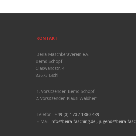
KONTAKT
Beira Maschkeraverein e.V.
Bernd Schöpf
Glaswandstr. 4
83673 Bichl
1. Vorsitzender: Bernd Schöpf
2. Vorsitzender: Klausi Waldherr
Telefon:
+49 (0) 170 / 1880 489
E-Mail:
info@beira-fasching.de
,
jugend@beira-fasc