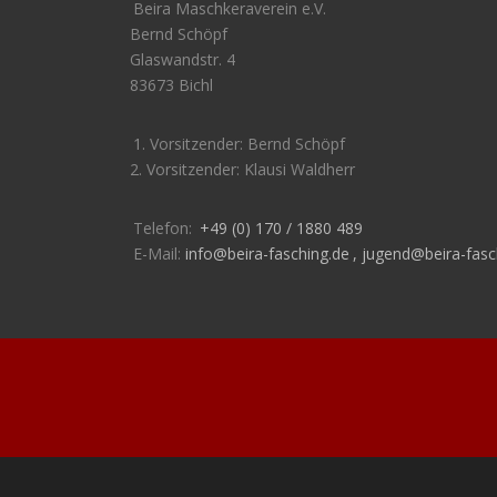
Beira Maschkeraverein e.V.
Bernd Schöpf
Glaswandstr. 4
83673 Bichl
1. Vorsitzender: Bernd Schöpf
2. Vorsitzender: Klausi Waldherr
Telefon:
+49 (0) 170 / 1880 489
E-Mail:
info@beira-fasching.de
,
jugend@beira-fasc