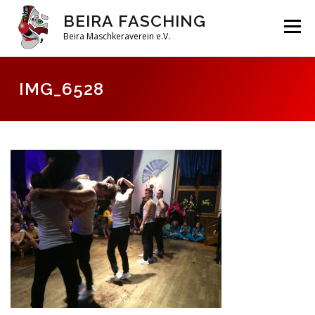
Zum
BEIRA FASCHING
Inhalt
Menü
springen
Beira Maschkeraverein e.V.
DAHOAM
SAISON 2026
HABERFELDTREIBEN
IMG_6528
VEREIN
ARCHIV