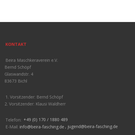
KONTAKT
Beira Maschkeraverein e.V.
Bernd Schöpf
Glaswandstr. 4
83673 Bichl
1. Vorsitzender: Bernd Schöpf
2. Vorsitzender: Klausi Waldherr
Telefon:
+49 (0) 170 / 1880 489
E-Mail:
info@beira-fasching.de
,
jugend@beira-fasching.de