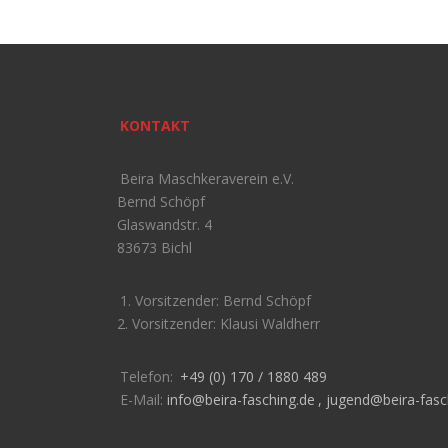
KONTAKT
Beira Maschkeraverein e.V.
Bernd Schöpf
Glaswandstr. 4
83673 Bichl
1. Vorsitzender: Bernd Schöpf
2. Vorsitzender: Klausi Waldherr
Telefon:
+49 (0) 170 / 1880 489
E-Mail:
info@beira-fasching.de
,
jugend@beira-fasc