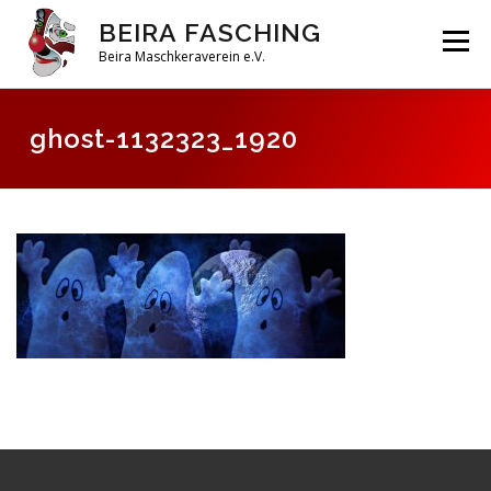
Zum
BEIRA FASCHING
Inhalt
Menü
springen
Beira Maschkeraverein e.V.
DAHOAM
SAISON 2026
HABERFELDTREIBEN
ghost-1132323_1920
VEREIN
ARCHIV