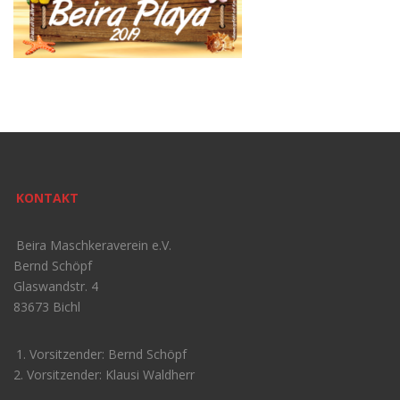
KONTAKT
Beira Maschkeraverein e.V.
Bernd Schöpf
Glaswandstr. 4
83673 Bichl
1. Vorsitzender: Bernd Schöpf
2. Vorsitzender: Klausi Waldherr