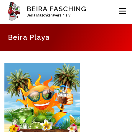
Zum
BEIRA FASCHING
Inhalt
Menü
springen
Beira Maschkeraverein e.V.
DAHOAM
SAISON 2026
HABERFELDTREIBEN
Beira Playa
VEREIN
ARCHIV