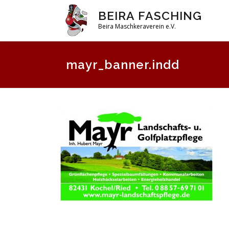
Zum
BEIRA FASCHING
Inhalt
Beira Maschkeraverein e.V.
springen
mayr_banner.indd