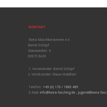
KONTAKT
Beira Maschkeraverein e.V.
Bernd Schöpf
Glaswandstr. 4
83673 Bichl
1. Vorsitzender: Bernd Schöpf
2. Vorsitzender: Klausi Waldherr
Telefon:
+49 (0) 170 / 1880 489
E-Mail:
info@beira-fasching.de
,
jugend@beira-fasc