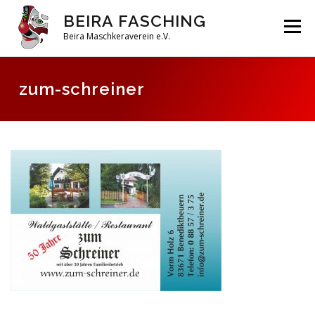
Zum
BEIRA FASCHING
Inhalt
Menü
springen
Beira Maschkeraverein e.V.
DAHOAM
SAISON 2026
HABERFELDTREIBEN
zum-schreiner
VEREIN
ARCHIV