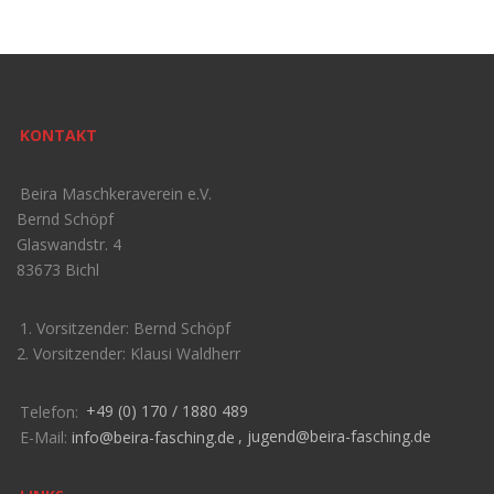
KONTAKT
Beira Maschkeraverein e.V.
Bernd Schöpf
Glaswandstr. 4
83673 Bichl
1. Vorsitzender: Bernd Schöpf
2. Vorsitzender: Klausi Waldherr
Telefon:
+49 (0) 170 / 1880 489
E-Mail:
info@beira-fasching.de
,
jugend@beira-fasching.de