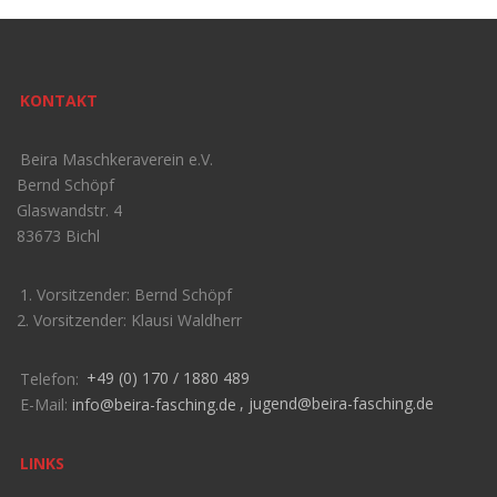
KONTAKT
Beira Maschkeraverein e.V.
Bernd Schöpf
Glaswandstr. 4
83673 Bichl
1. Vorsitzender: Bernd Schöpf
2. Vorsitzender: Klausi Waldherr
Telefon:
+49 (0) 170 / 1880 489
E-Mail:
info@beira-fasching.de
,
jugend@beira-fasching.de
LINKS