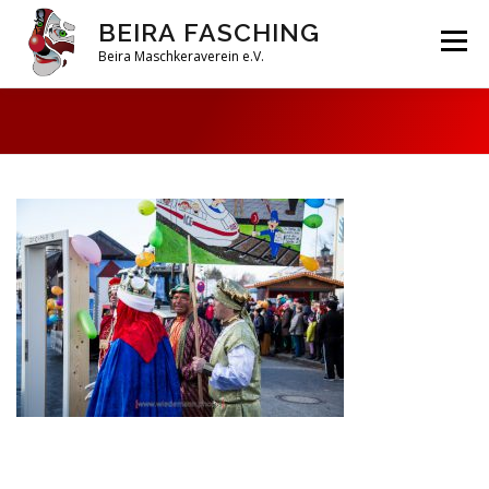
Zum
BEIRA FASCHING
Inhalt
Menü
springen
Beira Maschkeraverein e.V.
DAHOAM
SAISON 2026
HABERFELDTREIBEN
VEREIN
ARCHIV