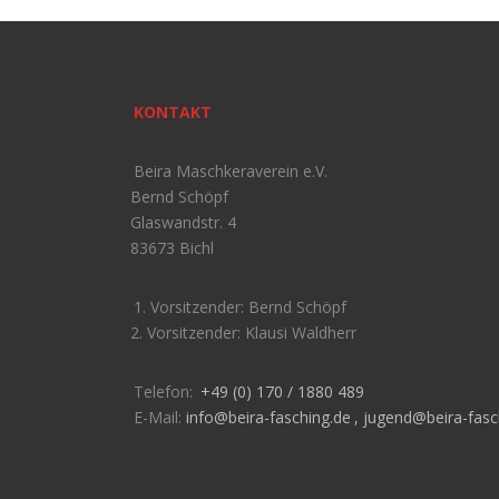
KONTAKT
Beira Maschkeraverein e.V.
Bernd Schöpf
Glaswandstr. 4
83673 Bichl
1. Vorsitzender: Bernd Schöpf
2. Vorsitzender: Klausi Waldherr
Telefon:
+49 (0) 170 / 1880 489
E-Mail:
info@beira-fasching.de
,
jugend@beira-fasc