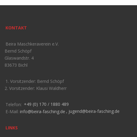
KONTAKT
Beira Maschkeraverein e.V.
Bernd Schöpf
Glaswandstr. 4
83673 Bichl
1. Vorsitzender: Bernd Schöpf
2. Vorsitzender: Klausi Waldherr
Telefon:
+49 (0) 170 / 1880 489
E-Mail:
info@beira-fasching.de
,
jugend@beira-fasching.de
LINKS