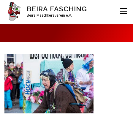
Zum
BEIRA FASCHING
Inhalt
Menü
springen
Beira Maschkeraverein e.V.
DAHOAM
SAISON 2026
HABERFELDTREIBEN
VEREIN
ARCHIV