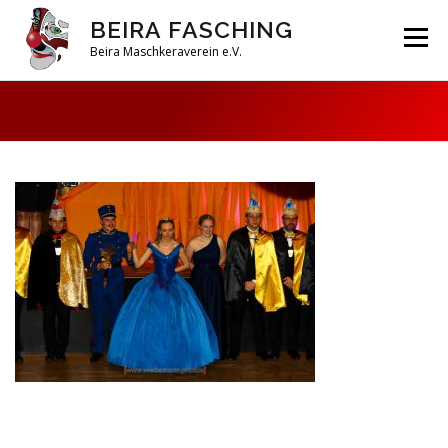
Zum
BEIRA FASCHING
Inhalt
Menü
springen
Beira Maschkeraverein e.V.
DAHOAM
SAISON 2026
HABERFELDTREIBEN
VEREIN
ARCHIV