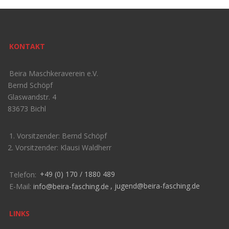
KONTAKT
Beira Maschkeraverein e.V.
Bernd Schöpf
Glaswandstr. 4
83673 Bichl
1. Vorsitzender: Bernd Schöpf
2. Vorsitzender: Klausi Waldherr
Telefon:
+49 (0) 170 / 1880 489
E-Mail:
info@beira-fasching.de
,
jugend@beira-fasching.de
LINKS