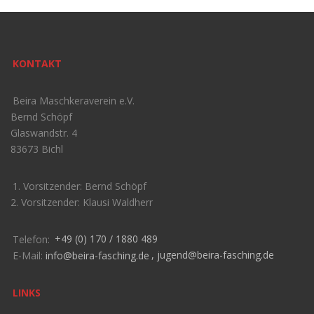
KONTAKT
Beira Maschkeraverein e.V.
Bernd Schöpf
Glaswandstr. 4
83673 Bichl
1. Vorsitzender: Bernd Schöpf
2. Vorsitzender: Klausi Waldherr
Telefon:
+49 (0) 170 / 1880 489
E-Mail:
info@beira-fasching.de
,
jugend@beira-fasching.de
LINKS