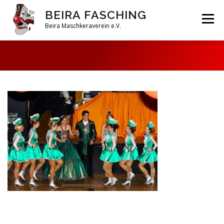
Zum
BEIRA FASCHING
Inhalt
Menü
springen
Beira Maschkeraverein e.V.
DAHOAM
SAISON 2026
HABERFELDTREIBEN
VEREIN
ARCHIV