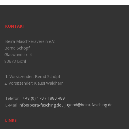
KONTAKT
Beira Maschkeraverein e.V.
Bernd Schöpf
Glaswandstr. 4
83673 Bichl
1. Vorsitzender: Bernd Schöpf
2. Vorsitzender: Klausi Waldherr
Telefon:
+49 (0) 170 / 1880 489
E-Mail:
info@beira-fasching.de
,
jugend@beira-fasching.de
LINKS