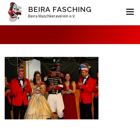
Zum
BEIRA FASCHING
Inhalt
Menü
springen
Beira Maschkeraverein e.V.
DAHOAM
SAISON 2026
HABERFELDTREIBEN
VEREIN
ARCHIV