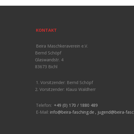
KONTAKT
Beira Maschkeraverein e.V.
Bernd Schöpf
Glaswandstr. 4
83673 Bichl
1. Vorsitzender: Bernd Schöpf
2. Vorsitzender: Klausi Waldherr
Telefon:
+49 (0) 170 / 1880 489
E-Mail:
info@beira-fasching.de
,
jugend@beira-fasc