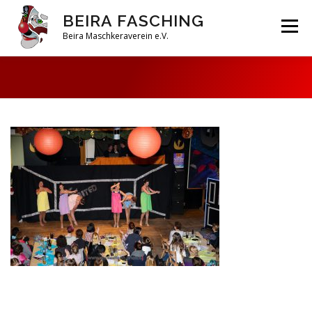
Zum
BEIRA FASCHING
Inhalt
Menü
springen
Beira Maschkeraverein e.V.
DAHOAM
SAISON 2026
HABERFELDTREIBEN
VEREIN
ARCHIV