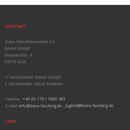
KONTAKT
Beira Maschkeraverein e.V.
Bernd Schöpf
Glaswandstr. 4
83673 Bichl
1. Vorsitzender: Bernd Schöpf
2. Vorsitzender: Klausi Waldherr
Telefon:
+49 (0) 170 / 1880 489
E-Mail:
info@beira-fasching.de
,
jugend@beira-fasching.de
LINKS