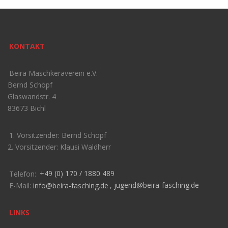
KONTAKT
Beira Maschkeraverein e.V.
Bernd Schöpf
Glaswandstr. 4
83673 Bichl
1. Vorsitzender: Bernd Schöpf
2. Vorsitzender: Klausi Waldherr
Telefon:
+49 (0) 170 / 1880 489
E-Mail:
info@beira-fasching.de
,
jugend@beira-fasching.de
LINKS