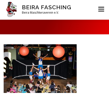
Zum
BEIRA FASCHING
Inhalt
Menü
springen
Beira Maschkeraverein e.V.
DAHOAM
SAISON 2026
HABERFELDTREIBEN
VEREIN
ARCHIV