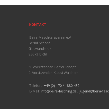
KONTAKT
Beira Maschkeraverein e.V.
Bernd Schöpf
Glaswandstr. 4
83673 Bichl
1. Vorsitzender: Bernd Schöpf
2. Vorsitzender: Klausi Waldherr
Telefon:
+49 (0) 170 / 1880 489
E-Mail:
info@beira-fasching.de
,
jugend@beira-fasc