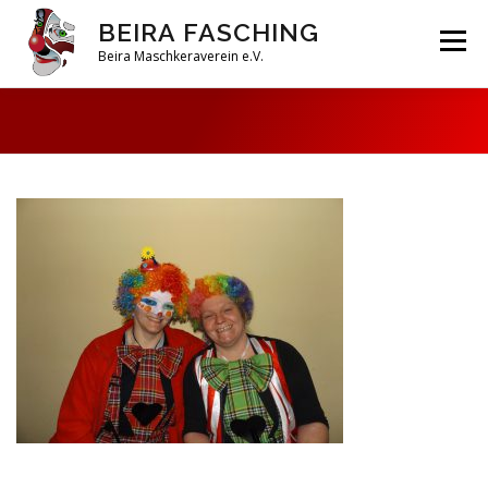
Zum
BEIRA FASCHING
Inhalt
Menü
springen
Beira Maschkeraverein e.V.
DAHOAM
SAISON 2026
HABERFELDTREIBEN
VEREIN
ARCHIV