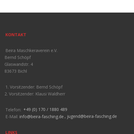
KONTAKT
Beira Maschkeraverein e.V.
Bernd Schöpf
Glaswandstr. 4
83673 Bichl
1. Vorsitzender: Bernd Schöpf
2. Vorsitzender: Klausi Waldherr
Telefon:
+49 (0) 170 / 1880 489
E-Mail:
info@beira-fasching.de
,
jugend@beira-fasching.de
LINKS