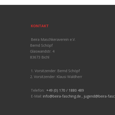
KONTAKT
Beira Maschkeraverein e.V.
Bernd Schöpf
Glaswandstr. 4
83673 Bichl
1. Vorsitzender: Bernd Schöpf
2. Vorsitzender: Klausi Waldherr
Telefon:
+49 (0) 170 / 1880 489
E-Mail:
info@beira-fasching.de
,
jugend@beira-fasc