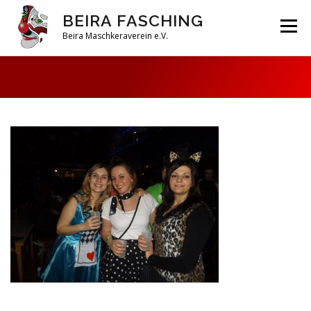
Zum
BEIRA FASCHING
Inhalt
Menü
springen
Beira Maschkeraverein e.V.
DAHOAM
SAISON 2026
HABERFELDTREIBEN
VEREIN
ARCHIV