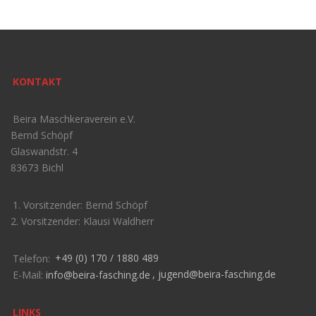
KONTAKT
Beira Maschkeraverein e.V.
Bernd Schöpf
Glaswandstr. 4
83673 Bichl
1. Vorsitzender: Bernd Schöpf
2. Vorsitzender: Klausi Waldherr
Telefon:
+49 (0) 170 / 1880 489
E-Mail:
info@beira-fasching.de
,
jugend@beira-fasching.de
LINKS