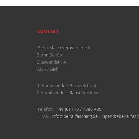
KONTAKT
Beira Maschkeraverein e.V.
Bernd Schöpf
Glaswandstr. 4
83673 Bichl
1. Vorsitzender: Bernd Schöpf
2. Vorsitzender: Klausi Waldherr
Telefon:
+49 (0) 170 / 1880 489
E-Mail:
info@beira-fasching.de
,
jugend@beira-fasc