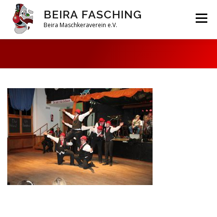
Zum
BEIRA FASCHING
Inhalt
Menü
springen
Beira Maschkeraverein e.V.
DAHOAM
SAISON 2026
HABERFELDTREIBEN
VEREIN
ARCHIV