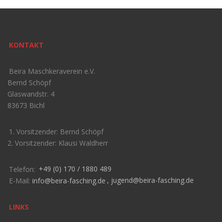
KONTAKT
Beira Maschkeraverein e.V.
Bernd Schöpf
Glaswandstr. 4
83673 Bichl
1. Vorsitzender: Bernd Schöpf
2. Vorsitzender: Klausi Waldherr
Telefon:
+49 (0) 170 / 1880 489
E-Mail:
info@beira-fasching.de
,
jugend@beira-fasching.de
LINKS