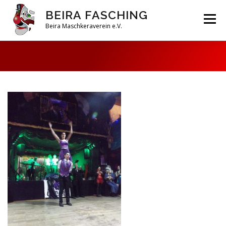
Zum
BEIRA FASCHING
Inhalt
Menü
springen
Beira Maschkeraverein e.V.
DAHOAM
SAISON 2026
HABERFELDTREIBEN
VEREIN
ARCHIV