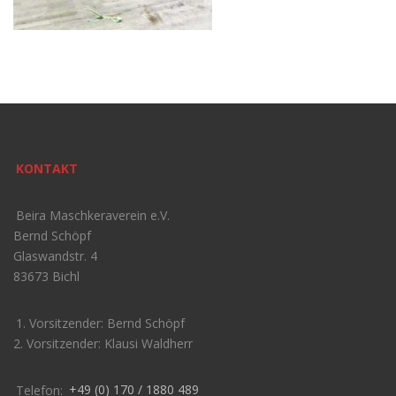
KONTAKT
Beira Maschkeraverein e.V.
Bernd Schöpf
Glaswandstr. 4
83673 Bichl
1. Vorsitzender: Bernd Schöpf
2. Vorsitzender: Klausi Waldherr
Telefon:
+49 (0) 170 / 1880 489