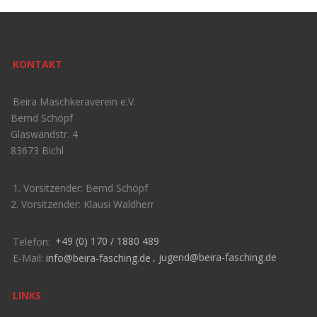
KONTAKT
Beira Maschkeraverein e.V.
Bernd Schöpf
Glaswandstr. 4
83673 Bichl
1. Vorsitzender: Bernd Schöpf
2. Vorsitzender: Klausi Waldherr
Telefon:
+49 (0) 170 / 1880 489
E-Mail:
info@beira-fasching.de
,
jugend@beira-fasching.de
LINKS