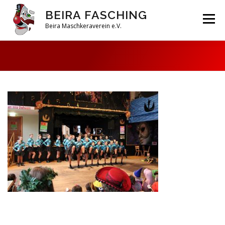
Zum
BEIRA FASCHING
Inhalt
Menü
springen
Beira Maschkeraverein e.V.
DAHOAM
SAISON 2026
HABERFELDTREIBEN
VEREIN
ARCHIV