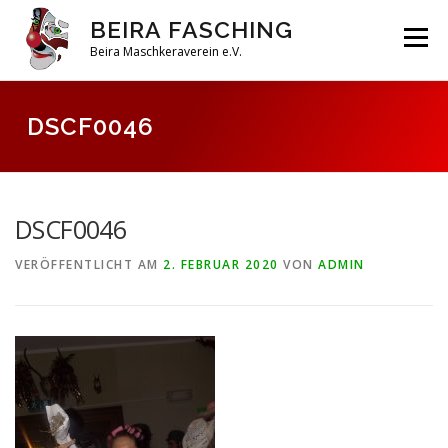
Zum
BEIRA FASCHING
Inhalt
Menü
springen
Beira Maschkeraverein e.V.
DAHOAM
SAISON 2026
HABERFELDTREIBEN
DSCF0046
VEREIN
ARCHIV
DSCF0046
VERÖFFENTLICHT AM
2. FEBRUAR 2020
VON
ADMIN