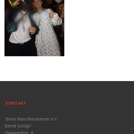
KONTAKT
Beira Maschkeraverein e.V.
Bernd Schöpf
Glaswandstr. 4