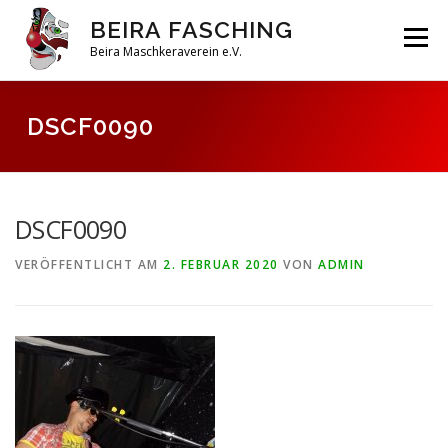
Zum
BEIRA FASCHING
Inhalt
Menü
springen
Beira Maschkeraverein e.V.
DAHOAM
SAISON 2026
HABERFELDTREIBEN
DSCF0090
VEREIN
ARCHIV
DSCF0090
VERÖFFENTLICHT AM
2. FEBRUAR 2020
VON
ADMIN