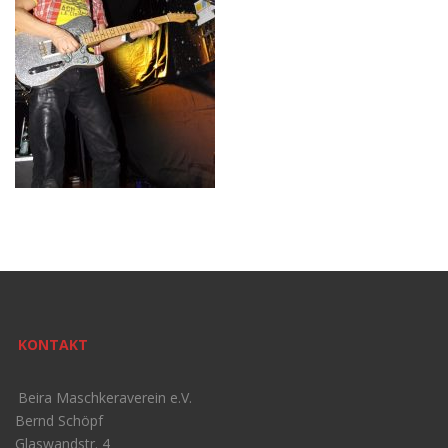
KONTAKT
Beira Maschkeraverein e.V.
Bernd Schöpf
Glaswandstr. 4