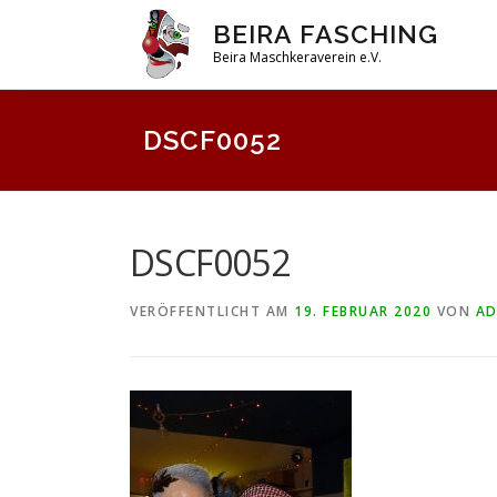
Zum
BEIRA FASCHING
Inhalt
Beira Maschkeraverein e.V.
springen
DSCF0052
DSCF0052
VERÖFFENTLICHT AM
19. FEBRUAR 2020
VON
AD