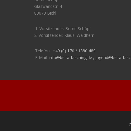
Glaswandstr. 4
83673 Bichl
1. Vorsitzender: Bernd Schöpf
2. Vorsitzender: Klausi Waldherr
Telefon:
+49 (0) 170 / 1880 489
E-Mail:
info@beira-fasching.de
,
jugend@beira-fasc
C