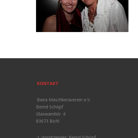
KONTAKT
Beira Maschkeraverein e.V.
Bernd Schöpf
Glaswandstr. 4
83673 Bichl
1. Vorsitzender: Bernd Schöpf