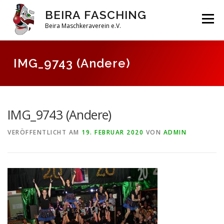
Zum
BEIRA FASCHING
Inhalt
Menü
springen
Beira Maschkeraverein e.V.
DAHOAM
SAISON 2026
HABERFELDTREIBEN
IMG_9743 (Andere)
VEREIN
ARCHIV
IMG_9743 (Andere)
VERÖFFENTLICHT AM
19. FEBRUAR 2020
VON
ADMIN