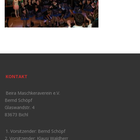
KONTAKT
Beira Maschkeraverein e.V.
Bernd Schöpf
Glaswandstr. 4
83673 Bichl
1. Vorsitzender: Bernd Schöpf
2. Vorsitzender: Klausi Waldherr