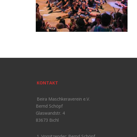
KONTAKT
Beira Maschkeraverein e.V.
Bernd Schöpf
Glaswandstr. 4
83673 Bichl
1. Vorsitzender: Bernd Schöpf