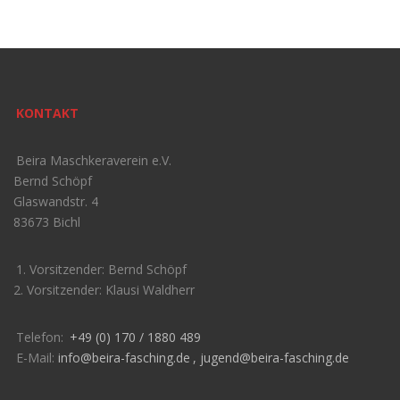
KONTAKT
Beira Maschkeraverein e.V.
Bernd Schöpf
Glaswandstr. 4
83673 Bichl
1. Vorsitzender: Bernd Schöpf
2. Vorsitzender: Klausi Waldherr
Telefon:
+49 (0) 170 / 1880 489
E-Mail:
info@beira-fasching.de
,
jugend@beira-fasching.de