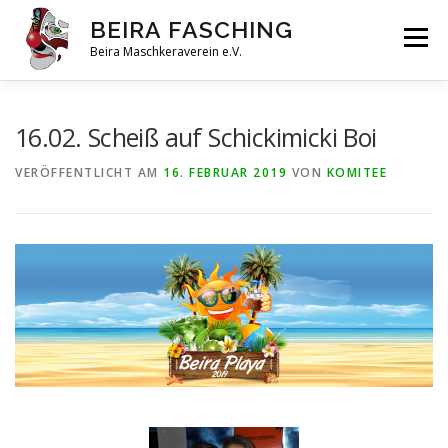
BEIRA FASCHING
Menü
Beira Maschkeraverein e.V.
DAHOAM
SAISON 2026
HABERFELDTREIBEN
16.02. Scheiß auf Schickimicki Boi
VERÖFFENTLICHT AM
16. FEBRUAR 2019
VON
KOMITEE
VEREIN
ARCHIV