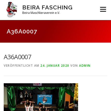
Zum
BEIRA FASCHING
Inhalt
Menü
springen
Beira Maschkeraverein e.V.
DAHOAM
SAISON 2026
HABERFELDTREIBEN
A36A0007
VEREIN
ARCHIV
A36A0007
VERÖFFENTLICHT AM
24. JANUAR 2020
VON
ADMIN