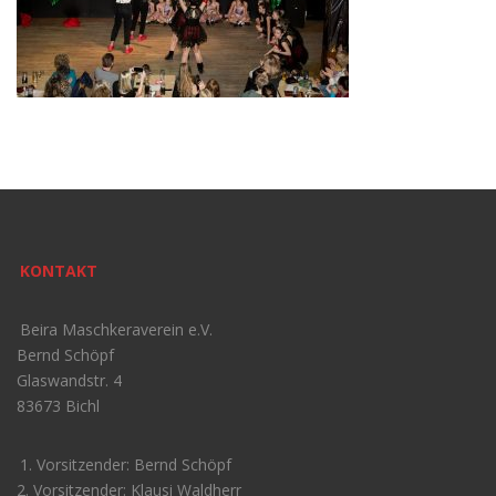
KONTAKT
Beira Maschkeraverein e.V.
Bernd Schöpf
Glaswandstr. 4
83673 Bichl
1. Vorsitzender: Bernd Schöpf
2. Vorsitzender: Klausi Waldherr