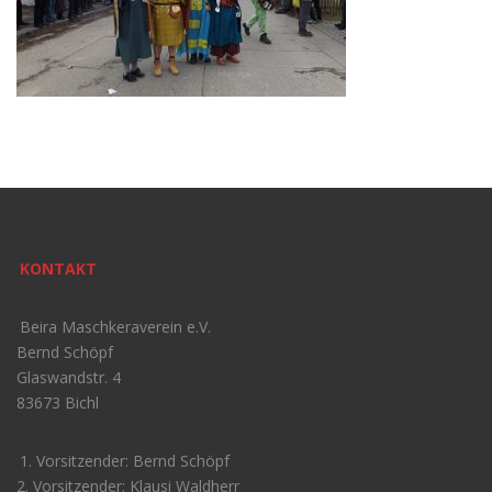
KONTAKT
Beira Maschkeraverein e.V.
Bernd Schöpf
Glaswandstr. 4
83673 Bichl
1. Vorsitzender: Bernd Schöpf
2. Vorsitzender: Klausi Waldherr