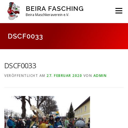
Zum
BEIRA FASCHING
Inhalt
Menü
springen
Beira Maschkeraverein e.V.
DAHOAM
SAISON 2026
HABERFELDTREIBEN
DSCF0033
VEREIN
ARCHIV
DSCF0033
VERÖFFENTLICHT AM
27. FEBRUAR 2020
VON
ADMIN